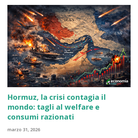
emozioni sovralimentate che circondano Bitcoin e cripto-
valute in generale più di ogni altra cosa. Queste emozioni
possono rendere dibattiti interessanti nelle sezioni dei
commenti, o piuttosto dibattiti che sono interessanti per i
partecipanti. Per molte persone sono semplicemente
un'altra cosa confusa sull'argomento, piena di termini e
concetti che sono mistificanti, e questo è un'indicazione del
più grande problema che Bitcoin ha. La natura complicata e
innovativa della tecnologia e la passione che lo circon...
Hormuz, la crisi contagia il
mondo: tagli al welfare e
consumi razionati
marzo 31, 2026