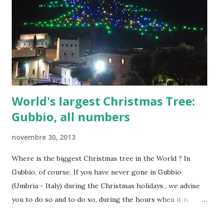
geografia, turismo, e stupefacente bellezza della natura,
con magìa, forze sconosciute della terra e insondabilità
dell'animo umano .
World's largest Christmas Tree:
Gubbio, all numbers
novembre 30, 2013
Where is the biggest Christmas tree in the World ? In
Gubbio, of course. If you have never gone in Gubbio
(Umbria - Italy) during the Christmas holidays , we advise
you to do so and to do so, during the hours when it is
night and there are no clouds or fog. Merry Christmas