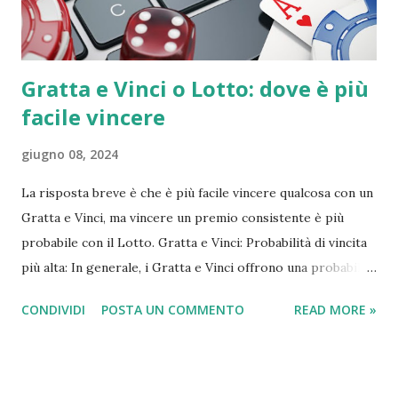
dirottate per calmierare le bollette ed evitare rivolte
popo...
Gratta e Vinci o Lotto: dove è più
facile vincere
giugno 08, 2024
La risposta breve è che è più facile vincere qualcosa con un
Gratta e Vinci, ma vincere un premio consistente è più
probabile con il Lotto. Gratta e Vinci: Probabilità di vincita
più alta: In generale, i Gratta e Vinci offrono una probabilità
di vincita più alta rispetto al Lotto. Alcuni Gratta e Vinci
CONDIVIDI
POSTA UN COMMENTO
READ MORE »
arrivano ad avere 1 biglietto vincente su 3. Premi più
piccoli: Tuttavia, la maggior parte delle vincite ai Gratta e
Vinci sono di importo modesto, spesso pari o poco
superiore al costo del biglietto stesso. Trasparenza: Le