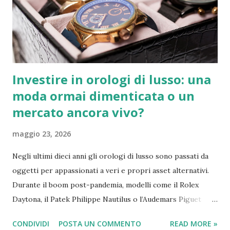
particolarmente ricca di eventi sportivi di rilievo. Il Napoli
ha conquistato il suo terzo Scudetto a 33 anni dall'ultimo
trionfo, un successo storico che ha avuto un impatto
notevole anche sui conti de...
Investire in orologi di lusso: una
moda ormai dimenticata o un
mercato ancora vivo?
maggio 23, 2026
Negli ultimi dieci anni gli orologi di lusso sono passati da
oggetti per appassionati a veri e propri asset alternativi.
Durante il boom post-pandemia, modelli come il Rolex
Daytona, il Patek Philippe Nautilus o l’Audemars Piguet
Royal Oak hanno registrato rivalutazioni impressionanti,
CONDIVIDI
POSTA UN COMMENTO
READ MORE »
alimentando l’idea che comprare un orologio potesse