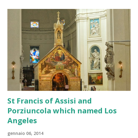
prese con trasformazioni industriali, pressioni politiche e
richieste crescenti di flessibilità regolatoria. Chi possiede
un pacchetto azionario importante desidera capire quali
possano essere le prospettive sui prezzi per il 2026 e se il
dividendo possa tornare a livelli interessanti. Questo
articolo analizza mercato, normativa, situazione industriale,
dinamiche societarie e potenziali scenari futuri del titolo.
Sommario Situazione automotive in Europa La lettera di
Germania e Italia alla Commissione Europea Analisi
tecnica...
St Francis of Assisi and
Porziuncola which named Los
Angeles
gennaio 06, 2014