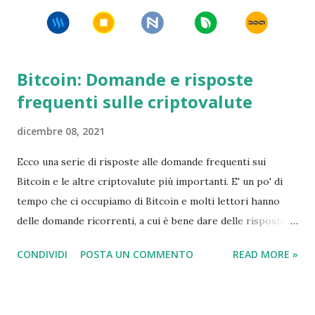
Bitcoin: Domande e risposte
frequenti sulle criptovalute
dicembre 08, 2021
Ecco una serie di risposte alle domande frequenti sui
Bitcoin e le altre criptovalute più importanti. E' un po' di
tempo che ci occupiamo di Bitcoin e molti lettori hanno
delle domande ricorrenti, a cui è bene dare delle risposte
semplici e chiare. In quel momento sono riuscito a far
CONDIVIDI
POSTA UN COMMENTO
READ MORE »
arrabbiare sia i sostenitori che gli oppositori della moneta
digitale. Questo normalmente indica che stavo facendo
qualcosa di giusto, ma in questo caso si tratta più delle