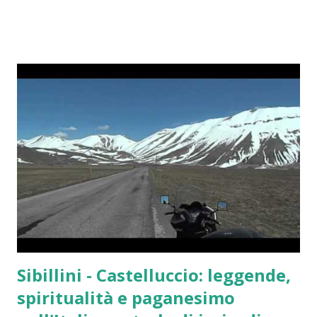
equivalere a investire in azioni o immobili. Ma nel 2026 la
situazione è cambiata. I prezzi si sono raffreddati, molti
speculatori sono usciti dal mercato e gli investitori si
chiedono: gli orologi di lusso sono ancora un investimento
interessante oppure la “bolla” è finita? Il boom degli
orologi di lusso: cosa è successo tra 2020 e 2022 Durante la
pandemia si è verificato un mix unico di fattori: Fattore
Effetto sul mercato Liquidità elevata Più capitale
disponibile per beni alternativi Produzione limitata Forte
scarsità di modelli richiesti Social media e influencer
Crescita dell’hype Mercato crypto e tech Nuovi compratori
ad alta capacità di spesa A...
Sibillini - Castelluccio: leggende,
spiritualità e paganesimo