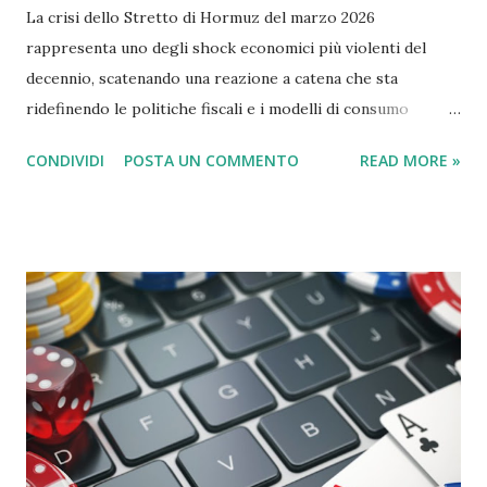
La crisi dello Stretto di Hormuz del marzo 2026
rappresenta uno degli shock economici più violenti del
decennio, scatenando una reazione a catena che sta
ridefinendo le politiche fiscali e i modelli di consumo
globale. Il blocco, iniziato ufficialmente il 4 marzo 2026 a
CONDIVIDI
POSTA UN COMMENTO
READ MORE »
seguito dell'escalation militare tra Iran, Israele e Stati
Uniti, ha rimosso dal mercato circa il 20% della fornitura
mondiale di petrolio e una quota simile di gas naturale
liquefatto (GNL). L'Effetto Dominio sull'Economia La
chiusura della "giugulare del mondo" non ha colpito solo i
prezzi alla pompa, ma ha intaccato le fondamenta stesse
della stabilità sociale. 1. Tagli al Welfare e Bilanci Pubblici
Per molti governi, specialmente in Europa e nei mercati
emergenti, l'impennata dei costi energetici ha creato buchi
di bilancio insostenibili. Sussidi Energetici: Le risorse
precedentemente destinate a sanità e istruzione sono state