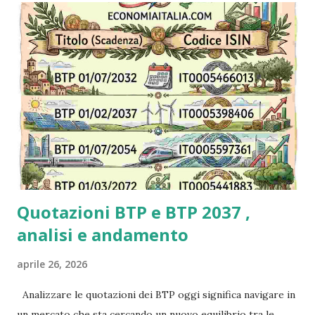
probabilità di vincita di ogni Gratta e Vinci sono indicate sul
retro del biglietto o sul sito web di Lottomatica. Lotto:
Probabilità di vincita più bassa: Le probabilità di vincere al
Lotto sono molto più basse rispetto ai Gratta e Vinci.
Premi più alti: In compenso, i premi del Lotto possono
essere molto più sostanziosi, arrivando a milioni di euro.
Conclusione: Se cerchi la soddisfazione immediata di
vincere qualcosa, anche se di piccolo valore, i Gr...
Quotazioni BTP e BTP 2037 ,
analisi e andamento
aprile 26, 2026
Analizzare le quotazioni dei BTP oggi significa navigare in
un mercato che sta cercando un nuovo equilibrio tra le