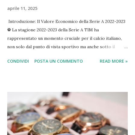
aprile 11, 2025
Introduzione: Il Valore Economico della Serie A 2022-2023
⚽️ La stagione 2022-2023 della Serie A TIM ha
rappresentato un momento cruciale per il calcio italiano,
non solo dal punto di vista sportivo ma anche sotto il
profilo economico-finanziario. In un contesto di ripresa
CONDIVIDI
POSTA UN COMMENTO
READ MORE »
post-pandemica e di rinnovate ambizioni europee, l'analisi
dei bilanci dei club offre uno spaccato dettagliato dello
stato di salute del massimo campionato italiano,
evidenziandone punti di forza e criticità strutturali. La
Serie A si conferma un comparto industriale di primo
livello, capace di generare un impatto significativo sul PIL
nazionale, stimato in oltre 11 miliardi di euro considerando
effetti diretti, indiretti e indotti, e sostenendo quasi
130.000 posti di lavoro. La stagione 2022-2023 è stata