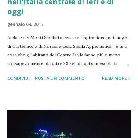
nell'Italia centrale di ieri e di
oggi
gennaio 04, 2017
Andare nei Monti Sibillini a cercare l'ispirazione, nei luoghi
di Castelluccio di Norcia e della Sibilla Appenninica , é una
cosa che gli abitanti del Centro Italia fanno più o meno
consapevolmente da oltre 20 secoli, qui si mescola la
leggenda delle fate , di un posto magico , un
CONDIVIDI
POSTA UN COMMENTO
READ MORE »
luogo incantato già di suo, raccontato da favole medievali e
da riti pagani romani e pre-romani, una magìa reale tanto
da poterla toccare con mano ( la Grotta della Sibilla ), ma
narrata anche da antiche leggende che si sono spinte fino
all'epoca in cui il Vaticano decise di combattere le eresie .
Oggi cercheremo di fare luce in una vicenda che mischia
oltre 20 secoli di leggende, trascendente, favole, storia,