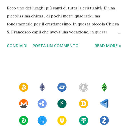
Ecco uno dei luoghi più santi di tutta la cristianità. E' una
piccolissima chiesa , di pochi metri quadratki, ma
fondamentale per il cristianesimo. In questa piccola Chiesa
S. Francesco capiì che aveva una vocazione, in questa
piccola Chiesa S. Chiara si sposò con Cristo, in questa
CONDIVIDI
POSTA UN COMMENTO
READ MORE »
piccola Chiesa, S. Francesco morì. Molti non lo sanno ma la
città californiana di Los Angeles ha preso il nome proprio
da questa piccola Chiesa: " El Pueblo de Nuestra Señora la
Reina de los Angeles del Río de Porciúncula ".