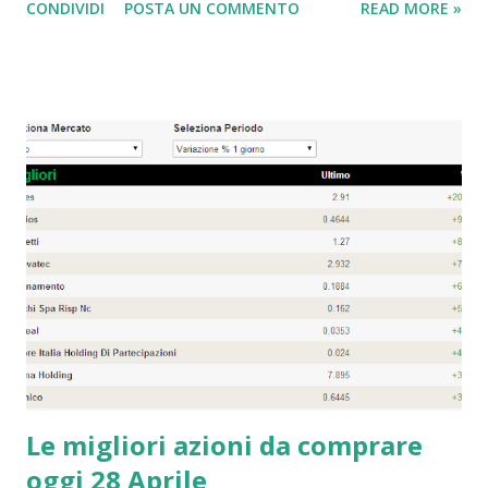
CONDIVIDI
POSTA UN COMMENTO
READ MORE »
artificiale. La prossima Amazon è ancora Amazon. Gli
investitori sono sempre alla ricerca della prossima grande
idea che potrebbe diventare la prossima Amazon ( AMZN
-0,36% ) . Sebbene questo sforzo possa essere gratificante
(supponendo che si riesca a trovare l’azienda giusta), è
difficile da realizzare perché ogni azienda di successo è
unica. Quindi, questi futuri leader emergeranno
probabilmente dai luoghi più inaspettati. Un modo più
semplice è scommettere sul vincitore esistente per
continuare a vincere a lungo termine. E sì, gli investitori
possono considerare Amazon stessa piuttosto che la
prossima Amazon. Come comprare azioni? Prima di tutto
devi scegliere una delle migliori banche italiane ...
Le migliori azioni da comprare
oggi 28 Aprile