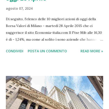
agosto 07, 2024
Di seguito, l'elenco delle 10 migliori azioni di oggi della
Borsa Valori di Milano - martedì 28 Aprile 2015 che ci
suggerisce il sito Economia-italia.com Il Ftse Mib alle 16,30
é di - 1,24%, ma come al solito i sono aziende che hanno
fatto bene, alcune sono riuscire a guadagnare oltre il 20%
CONDIVIDI
POSTA UN COMMENTO
READ MORE »
del proprio valore. Questo articolo non vuol essere uno
stimolo a comprare queste azioni, ma un piccolo
approfondimento di quelle che oggi sono state le migliori
azioni del mercato finanziario italiano: Le migliori azioni da
comprare oggi 28 Aprile