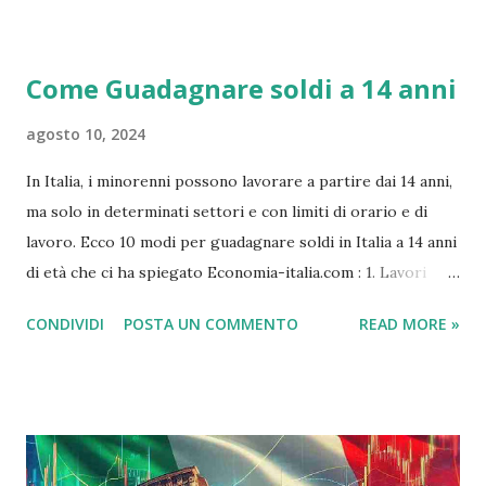
online, tecniche di reddito passivo e molto altro. Se vuoi
guadagnare qualche soldo extra in un periodo di tempo
Come Guadagnare soldi a 14 anni
relativamente breve, dai un'occhiata a queste 15 idee, altri
suggerimenti su Economia-italia.com
agosto 10, 2024
In Italia, i minorenni possono lavorare a partire dai 14 anni,
ma solo in determinati settori e con limiti di orario e di
lavoro. Ecco 10 modi per guadagnare soldi in Italia a 14 anni
di età che ci ha spiegato Economia-italia.com : 1. Lavori
domestici Il modo più semplice per guadagnare soldi a 14
CONDIVIDI
POSTA UN COMMENTO
READ MORE »
anni è fare lavori domestici per i propri genitori o per i
vicini. Si possono fare faccende come pulire la casa, lavare i
piatti, fare la spesa, accudire i bambini, ecc. 2. Lavori di
giardinaggio Un altro modo semplice per guadagnare soldi
è fare lavori di giardinaggio per i vicini o per le attività
commerciali. Si possono fare lavori come tagliare il prato,