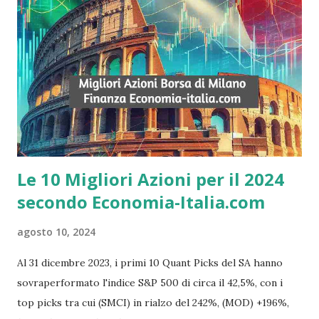
potare le piante, pulire le siepi, ecc. 3. Lavori di babysitting
Se hai un buon rapporto con i bambini, puoi offrire servizi
di babysitting. Puoi accudire i bambini dei tuoi vicini, dei
tuoi amici o dei tuoi parenti. 4. Lavori di dog sitting Se ami
gli animali, puoi offrire servizi di dog sitting. Puoi accudire
i cani dei tuoi vicini, dei...
Le 10 Migliori Azioni per il 2024
secondo Economia-Italia.com
agosto 10, 2024
Al 31 dicembre 2023, i primi 10 Quant Picks del SA hanno
sovraperformato l'indice S&P 500 di circa il 42,5%, con i
top picks tra cui (SMCI) in rialzo del 242%, (MOD) +196%,