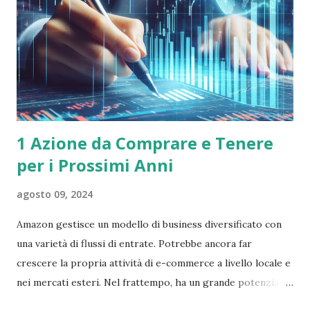
ritardo. Ti starai anche chiedendo se dovresti investire nel
settore immobiliare in senso tradizionale - come in,
diventando un proprietario terriero. LEGGI ANCHE :
Comprare Azioni a Wall Street Ora, ecco le buone notizie.
Non so...
1 Azione da Comprare e Tenere
per i Prossimi Anni
agosto 09, 2024
Amazon gestisce un modello di business diversificato con
una varietà di flussi di entrate. Potrebbe ancora far
crescere la propria attività di e-commerce a livello locale e
nei mercati esteri. Nel frattempo, ha un grande potenziale
in altri settori, come il cloud computing e l’intelligenza