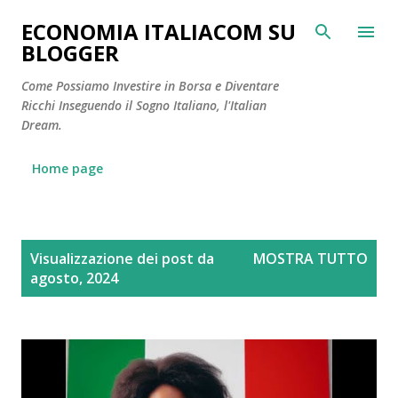
Passa ai contenuti principali
ECONOMIA ITALIACOM SU
BLOGGER
Come Possiamo Investire in Borsa e Diventare
Ricchi Inseguendo il Sogno Italiano, l'Italian
Dream.
Home page
P
Visualizzazione dei post da
MOSTRA TUTTO
o
agosto, 2024
s
t