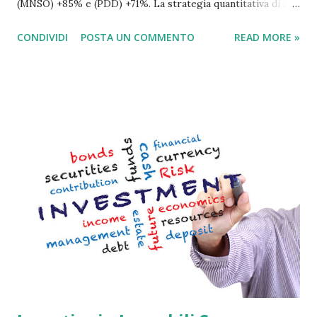
(MNSO) +85% e (PDD) +71%. La strategia quantitativa di SA
identifica i titoli collettivamente forti in termini di crescita,
CONDIVIDI
POSTA UN COMMENTO
READ MORE »
valore, redditività, revisioni degli utili e slancio. Molti
esperti finanziari prevedono che i dati sull’inflazione e la
domanda economica si attenueranno nel 2024. Gli
investitori potrebbero guadagnare e trovare opportunità
con una buona strategia di investimento nonostante
prospettive contrastanti. Mentre entriamo nel 2024 tra
previsioni economiche e finanziarie contrastanti,
prendiamo in considerazione il Quant Rating System di SA,
che offre potenti analisi e si basa su un modello le cui
prime 10 raccomandazioni azionarie hanno schiacciato
l’S&P 500 nel 2023. Sono Massy Biagio trader e autore di
Economia-Italia.com Il consenso generale prevedeva una
recessione nel 2023 e che i m...