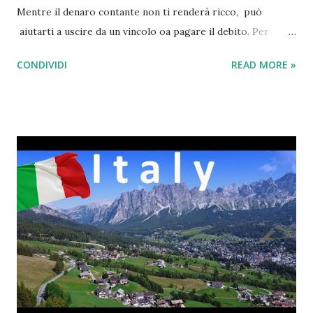
Mentre il denaro contante non ti renderà ricco, può
aiutarti a uscire da un vincolo oa pagare il debito. Per
aiutarti a iniziare, ho messo insieme insieme grzie ad
CONDIVIDI
READ MORE »
Economia-italia.com una lista esaustiva e pratica di 107
modi in cui puoi guadagnare $ 100 (o più!) Velocemente.
Con così tante idee incluse, dovresti riuscire a trovarne
almeno alcune che ti faranno guadagnare soldi oggi. Come
guadagnare velocemente: 107 idee che puoi iniziare a
utilizzare oggi. Affitta una stanza con Airbnb Sondaggi
online Inbox Dollars Swagbucks Apri un nuovo conto
corrente con un bonus Iscriviti per una carta di credito
premi con un bonus di iscrizione 101 Altre idee Aggiungi
questa pagina ai segnalibri in modo da poterla consultare
ogni volta che hai bisogno di soldi! 1. Affitta una stanza con
Airbnb Questo è # ...