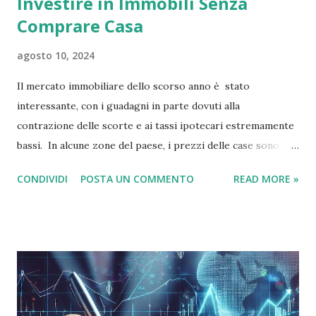
Investire in Immobili Senza
Comprare Casa
agosto 10, 2024
Il mercato immobiliare dello scorso anno è stato
interessante, con i guadagni in parte dovuti alla
contrazione delle scorte e ai tassi ipotecari estremamente
bassi. In alcune zone del paese, i prezzi delle case sono
cresciuti di oltre il 10 percento in media. Ma non sono solo
CONDIVIDI
POSTA UN COMMENTO
READ MORE »
le grandi città costiere a vedere una crescita enorme. Un
recente sondaggio condotto da GoBankingRates ha
rivelato che molte città con la maggiore crescita erano
nell'entroterra, tra cui: Buffalo, New York (34,6%), Atlanta,
Georgia (24,54%) e Cincinnati, Ohio (20,6%). Con questo in
mente, ti starai chiedendo se dovresti gettare il cappello
sul ring e investire nel settore immobiliare - o, se sei in