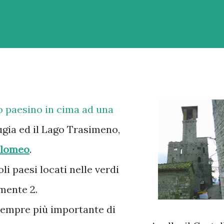
o paesino in cima ad una
ugia ed il Lago Trasimeno,
olomeo
.
li paesi locati nelle verdi
mente 2.
sempre più importante di