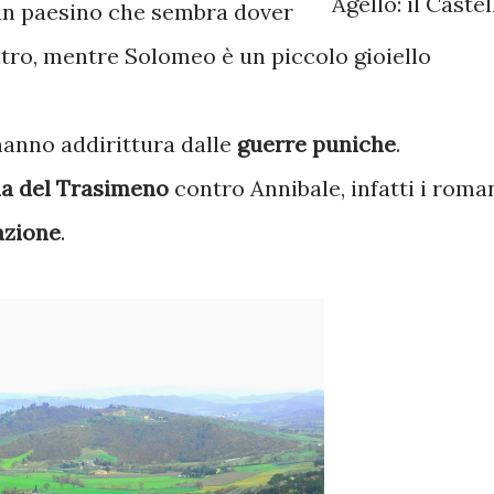
Agello: il Castel
un paesino che sembra dover
ltro, mentre Solomeo è un piccolo gioiello
 hanno addirittura dalle
guerre puniche
.
ia del Trasimeno
contro Annibale, infatti i roma
azione
.