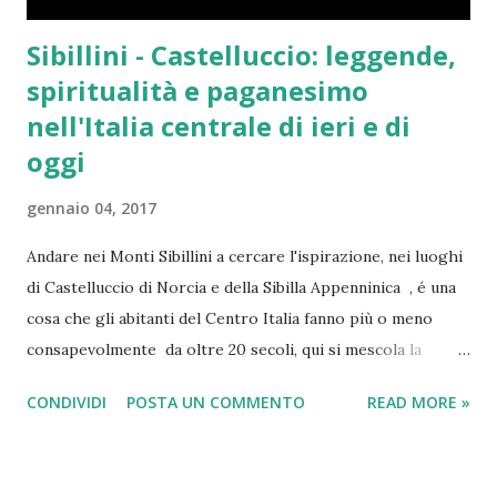
Sibillini - Castelluccio: leggende,
spiritualità e paganesimo
nell'Italia centrale di ieri e di
oggi
gennaio 04, 2017
Andare nei Monti Sibillini a cercare l'ispirazione, nei luoghi
di Castelluccio di Norcia e della Sibilla Appenninica , é una
cosa che gli abitanti del Centro Italia fanno più o meno
consapevolmente da oltre 20 secoli, qui si mescola la
leggenda delle fate , di un posto magico , un
CONDIVIDI
POSTA UN COMMENTO
READ MORE »
luogo incantato già di suo, raccontato da favole medievali e
da riti pagani romani e pre-romani, una magìa reale tanto
da poterla toccare con mano ( la Grotta della Sibilla ), ma