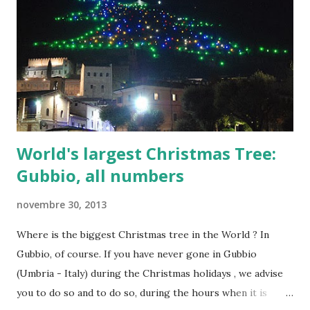
partecipanti. Per molte persone sono semplicemente
un'altra cosa confusa sull'argomento, piena di termini e
concetti che sono mistificanti, e questo è un'indicazione del
più grande problema che Bitcoin ha. La natura complicata e
innovativa della tecnologia e la passione che lo circon...
World's largest Christmas Tree:
Gubbio, all numbers
novembre 30, 2013
Where is the biggest Christmas tree in the World ? In
Gubbio, of course. If you have never gone in Gubbio
(Umbria - Italy) during the Christmas holidays , we advise
you to do so and to do so, during the hours when it is