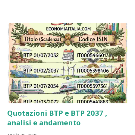
piccoli: Tuttavia, la maggior parte delle vincite ai Gratta e
Vinci sono di importo modesto, spesso pari o poco
superiore al costo del biglietto stesso. Trasparenza: Le
probabilità di vincita di ogni Gratta e Vinci sono indicate sul
retro del biglietto o sul sito web di Lottomatica. Lotto:
Probabilità di vincita più bassa: Le probabilità di vincere al
Lotto sono molto più basse rispetto ai Gratta e Vinci.
Premi più alti: In compenso, i premi del Lotto possono
essere molto più sostanziosi, arrivando a milioni di euro.
Conclusione: Se cerchi la soddisfazione immediata di
vincere qualcosa, anche se di piccolo valore, i Gr...
Quotazioni BTP e BTP 2037 ,
analisi e andamento