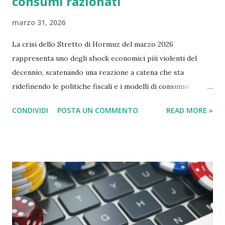
consumi razionati
marzo 31, 2026
La crisi dello Stretto di Hormuz del marzo 2026
rappresenta uno degli shock economici più violenti del
decennio, scatenando una reazione a catena che sta
ridefinendo le politiche fiscali e i modelli di consumo
globale. Il blocco, iniziato ufficialmente il 4 marzo 2026 a
CONDIVIDI
POSTA UN COMMENTO
READ MORE »
seguito dell'escalation militare tra Iran, Israele e Stati
Uniti, ha rimosso dal mercato circa il 20% della fornitura
mondiale di petrolio e una quota simile di gas naturale
liquefatto (GNL). L'Effetto Dominio sull'Economia La
chiusura della "giugulare del mondo" non ha colpito solo i
prezzi alla pompa, ma ha intaccato le fondamenta stesse
della stabilità sociale. 1. Tagli al Welfare e Bilanci Pubblici
Per molti governi, specialmente in Europa e nei mercati