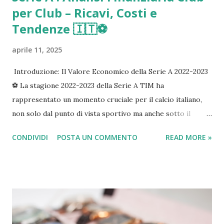
per Club – Ricavi, Costi e
Tendenze 🇮🇹⚽️
aprile 11, 2025
Introduzione: Il Valore Economico della Serie A 2022-2023
⚽️ La stagione 2022-2023 della Serie A TIM ha
rappresentato un momento cruciale per il calcio italiano,
non solo dal punto di vista sportivo ma anche sotto il
profilo economico-finanziario. In un contesto di ripresa
CONDIVIDI
POSTA UN COMMENTO
READ MORE »
post-pandemica e di rinnovate ambizioni europee, l'analisi
dei bilanci dei club offre uno spaccato dettagliato dello
stato di salute del massimo campionato italiano,
evidenziandone punti di forza e criticità strutturali. La
Serie A si conferma un comparto industriale di primo
livello, capace di generare un impatto significativo sul PIL