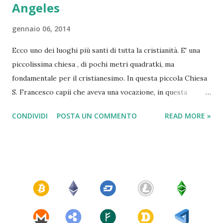
Angeles
gennaio 06, 2014
Ecco uno dei luoghi più santi di tutta la cristianità. E' una
piccolissima chiesa , di pochi metri quadratki, ma
fondamentale per il cristianesimo. In questa piccola Chiesa
S. Francesco capiì che aveva una vocazione, in questa
piccola Chiesa S. Chiara si sposò con Cristo, in questa
CONDIVIDI
POSTA UN COMMENTO
READ MORE »
piccola Chiesa, S. Francesco morì. Molti non lo sanno ma la
città californiana di Los Angeles ha preso il nome proprio
da questa piccola Chiesa: " El Pueblo de Nuestra Señora la
Reina de los Angeles del Río de Porciúncula ".