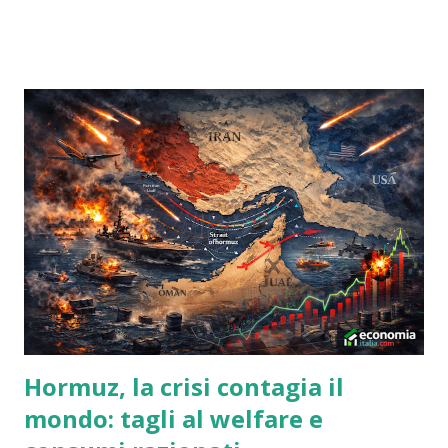
digitale. Questo normalmente indica che stavo facendo
qualcosa di giusto, ma in questo caso si tratta più delle
emozioni sovralimentate che circondano Bitcoin e cripto-
valute in generale più di ogni altra cosa. Queste emozioni
possono rendere dibattiti interessanti nelle sezioni dei
commenti, o piuttosto dibattiti che sono interessanti per i
partecipanti. Per molte persone sono semplicemente
un'altra cosa confusa sull'argomento, piena di termini e
concetti che sono mistificanti, e questo è un'indicazione del
più grande problema che Bitcoin ha. La natura complicata e
innovativa della tecnologia e la passione che lo circon...
Hormuz, la crisi contagia il
mondo: tagli al welfare e