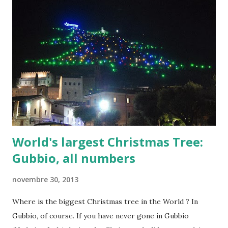
Oggi cercheremo di fare luce in una vicenda che mischia
oltre 20 secoli di leggende, trascendente, favole, storia,
geografia, turismo, e stupefacente bellezza della natura,
con magìa, forze sconosciute della terra e insondabilità
dell'animo umano .
World's largest Christmas Tree:
Gubbio, all numbers
novembre 30, 2013
Where is the biggest Christmas tree in the World ? In
Gubbio, of course. If you have never gone in Gubbio