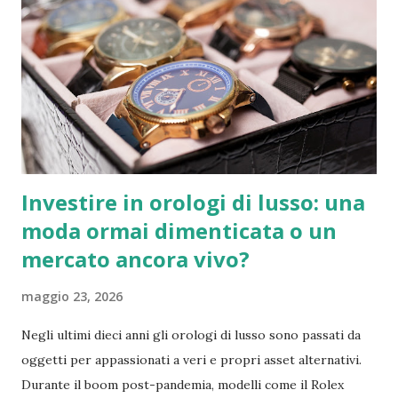
nazionale, stimato in oltre 11 miliardi di euro considerando
effetti diretti, indiretti e indotti, e sostenendo quasi
130.000 posti di lavoro. La stagione 2022-2023 è stata
particolarmente ricca di eventi sportivi di rilievo. Il Napoli
ha conquistato il suo terzo Scudetto a 33 anni dall'ultimo
trionfo, un successo storico che ha avuto un impatto
notevole anche sui conti de...
Investire in orologi di lusso: una
moda ormai dimenticata o un
mercato ancora vivo?
maggio 23, 2026
Negli ultimi dieci anni gli orologi di lusso sono passati da
oggetti per appassionati a veri e propri asset alternativi.
Durante il boom post-pandemia, modelli come il Rolex