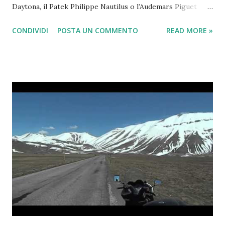
Daytona, il Patek Philippe Nautilus o l’Audemars Piguet
Royal Oak hanno registrato rivalutazioni impressionanti,
CONDIVIDI
POSTA UN COMMENTO
READ MORE »
alimentando l’idea che comprare un orologio potesse
equivalere a investire in azioni o immobili. Ma nel 2026 la
situazione è cambiata. I prezzi si sono raffreddati, molti
speculatori sono usciti dal mercato e gli investitori si
chiedono: gli orologi di lusso sono ancora un investimento
interessante oppure la “bolla” è finita? Il boom degli
orologi di lusso: cosa è successo tra 2020 e 2022 Durante la
pandemia si è verificato un mix unico di fattori: Fattore
Effetto sul mercato Liquidità elevata Più capitale
disponibile per beni alternativi Produzione limitata Forte
scarsità di modelli richiesti Social media e influencer
Crescita dell’hype Mercato crypto e tech Nuovi compratori
ad alta capacità di spesa A...