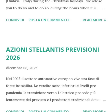
(Umbria - Italy) during the Christmas holidays , we advise
you to do so and to do so, during the hours when it is
night and there are no clouds or fog. Merry Christmas
CONDIVIDI
POSTA UN COMMENTO
READ MORE »
from Italy You can admire one of the most famous shows of
Gubbio which is a small medieval town in the North of
Umbria, famous for its centuries-old festival now of " The
Ceri of Gubbio " (symbol of Umbria), but also famous for a
AZIONI STELLANTIS PREVISIONI
recent record , established in the early 80s by a group of
2026
visionary citizens who wanted to build the largest
Christmas tree in the world . They succeeded and now this
dicembre 08, 2025
has become a tourist attraction. Gubbio is built on the
slopes of Mount Ingino , and it is in the entire length of
Nel 2025 il settore automotive europeo vive una fase di
the mountain just before Christmas, the lights are placed
forte instabilità. Le vendite sono inferiori ai livelli pre-
forming a huge Christmas tree , but look at the numbers,
pandemia, la transizione verso l’elettrico procede più
and some photos:
lentamente del previsto e i produttori tradizionali devono
affrontare costi elevati, nuove normative e concorrenza
CONDIVIDI
POSTA UN COMMENTO
READ MORE »