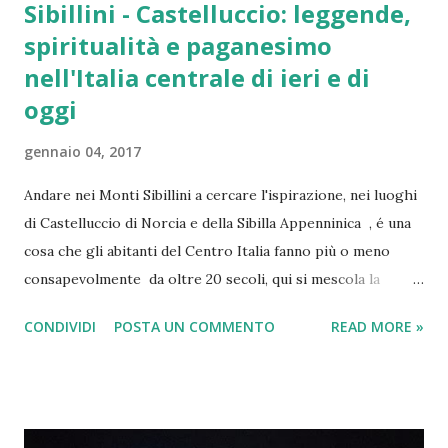
Sibillini - Castelluccio: leggende,
spiritualità e paganesimo
nell'Italia centrale di ieri e di
oggi
gennaio 04, 2017
Andare nei Monti Sibillini a cercare l'ispirazione, nei luoghi
di Castelluccio di Norcia e della Sibilla Appenninica , é una
cosa che gli abitanti del Centro Italia fanno più o meno
consapevolmente da oltre 20 secoli, qui si mescola la
leggenda delle fate , di un posto magico , un
CONDIVIDI
POSTA UN COMMENTO
READ MORE »
luogo incantato già di suo, raccontato da favole medievali e
da riti pagani romani e pre-romani, una magìa reale tanto
da poterla toccare con mano ( la Grotta della Sibilla ), ma
narrata anche da antiche leggende che si sono spinte fino
all'epoca in cui il Vaticano decise di combattere le eresie .