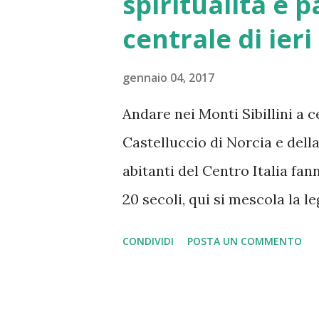
spiritualità e 
nazionale, stimato in oltre 11
centrale di ieri
diretti, indiretti e indotti, 
La stagione 2022-2023 è stata
gennaio 04, 2017
di rilievo. Il Napoli ha conqu
Andare nei Monti Sibillini a ce
dall'ultimo trionfo, un succe
Castelluccio di Norcia e della
notevole anche sui conti de...
abitanti del Centro Italia f
20 secoli, qui si mescola la l
un luogo incantato già di suo,
CONDIVIDI
POSTA UN COMMENTO
pagani romani e pre-romani, 
con mano ( la Grotta della Si
leggende che si sono spinte fi