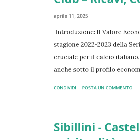
orologi di lusso: cosa è suc
si è verificato un mix unico d
aprile 11, 2025
Liquidità elevata Più capitale
Introduzione: Il Valore Econ
Produzione limitata Forte sca
stagione 2022-2023 della Se
influencer Crescita dell’hyp
cruciale per il calcio italian
ad alta capacità di spesa A...
anche sotto il profilo econom
post-pandemica e di rinnovate
CONDIVIDI
POSTA UN COMMENTO
dei club offre uno spaccato de
massimo campionato italiano,
criticità strutturali. La Seri
Sibillini - Cast
primo livello, capace di gener