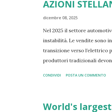
AZIONI STELLA
combattere le eresie . Oggi c
mischia oltre 20 secoli di leg
dicembre 08, 2025
geografia, turismo, e stupefa
Nel 2025 il settore automotiv
forze sconosciute della terra
instabilità. Le vendite sono in
transizione verso l’elettrico
produttori tradizionali devon
normative e concorrenza inte
CONDIVIDI
POSTA UN COMMENTO
questo scenario, molti invest
Stellantis, un gruppo globale
alle prese con trasformazioni 
World's largest
richieste crescenti di flessib