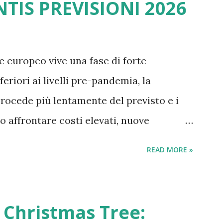
NTIS PREVISIONI 2026
ercheremo di fare luce in una vicenda che
gende, trascendente, favole, storia,
cente bellezza della natura, con magìa,
e europeo vive una fase di forte
 e insondabilità dell'animo umano .
feriori ai livelli pre-pandemia, la
 procede più lentamente del previsto e i
o affrontare costi elevati, nuove
rnazionale sempre più aggressiva. In
READ MORE »
itori guardano con attenzione a
 nato dalla fusione tra FCA e PSA, oggi
industriali, pressioni politiche e
 Christmas Tree:
ilità regolatoria. Chi possiede un