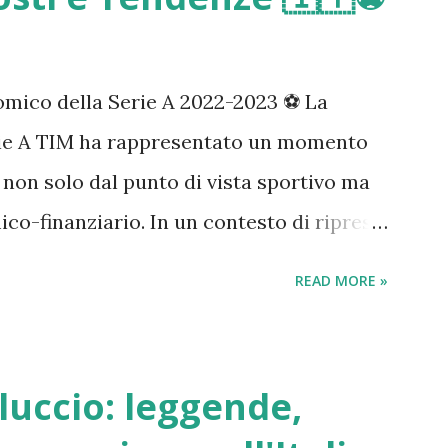
cesso tra 2020 e 2022 Durante la pandemia
i fattori: Fattore Effetto sul mercato
 disponibile per beni alternativi
omico della Serie A 2022-2023 ⚽️ La
rsità di modelli richiesti Social media e
rie A TIM ha rappresentato un momento
e Mercato crypto e tech Nuovi compratori
o, non solo dal punto di vista sportivo ma
ico-finanziario. In un contesto di ripresa
 ambizioni europee, l'analisi dei bilanci
READ MORE »
ttagliato dello stato di salute del
 evidenziandone punti di forza e
e A si conferma un comparto industriale di
elluccio: leggende,
are un impatto significativo sul PIL