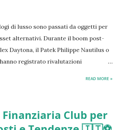
ologi di lusso sono passati da oggetti per
asset alternativi. Durante il boom post-
ex Daytona, il Patek Philippe Nautilus o
hanno registrato rivalutazioni
l’idea che comprare un orologio potesse
READ MORE »
ni o immobili. Ma nel 2026 la situazione è
freddati, molti speculatori sono usciti dal
hiedono: gli orologi di lusso sono ancora
i Finanziaria Club per
oppure la “bolla” è finita? Il boom degli
Costi e Tendenze 🇮🇹⚽️