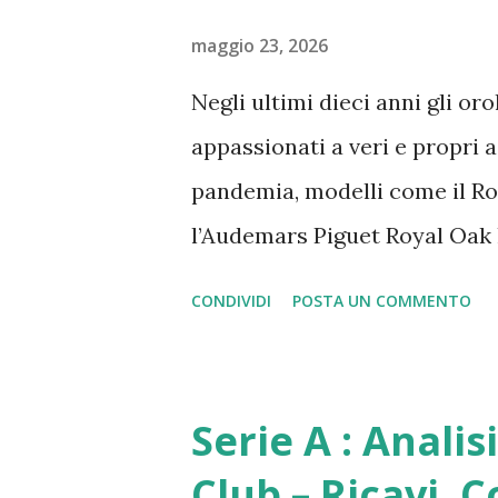
maggio 23, 2026
Negli ultimi dieci anni gli or
appassionati a veri e propri 
pandemia, modelli come il Rol
l’Audemars Piguet Royal Oak 
impressionanti, alimentando 
CONDIVIDI
POSTA UN COMMENTO
equivalere a investire in azio
cambiata. I prezzi si sono raf
mercato e gli investitori si c
Serie A : Analis
un investimento interessante 
Club – Ricavi, 