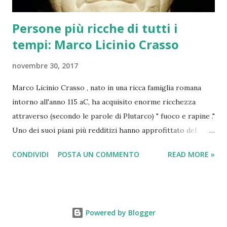
Persone più ricche di tutti i
tempi: Marco Licinio Crasso
novembre 30, 2017
Marco Licinio Crasso , nato in una ricca famiglia romana
intorno all'anno 115 aC, ha acquisito enorme ricchezza
attraverso (secondo le parole di Plutarco) " fuoco e rapine ."
Uno dei suoi piani più redditizi hanno approfittato del
fatto che Roma non aveva vigili del fuoco . Crasso riempito
CONDIVIDI
POSTA UN COMMENTO
READ MORE »
questo vuoto creando la sua brigata - 500 uomini forti -
che si precipitò a edifici in fiamme al primo grido di
allarme. Al suo arrivo sulla scena, tuttavia, i vigili del fuoco
non hanno fatto nulla, mentre il loro datore di lavoro
Powered by Blogger
contrattato sul prezzo dei loro servizi con il proprietario