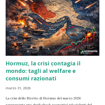
retro del biglietto o sul sito web di Lottomatica. Lotto:
Probabilità di vincita più bassa: Le probabilità di vincere al
Lotto sono molto più basse rispetto ai Gratta e Vinci.
Premi più alti: In compenso, i premi del Lotto possono
essere molto più sostanziosi, arrivando a milioni di euro.
Conclusione: Se cerchi la soddisfazione immediata di
vincere qualcosa, anche se di piccolo valore, i Gr...
Hormuz, la crisi contagia il
mondo: tagli al welfare e
consumi razionati
marzo 31, 2026
La crisi dello Stretto di Hormuz del marzo 2026
rappresenta uno degli shock economici più violenti del