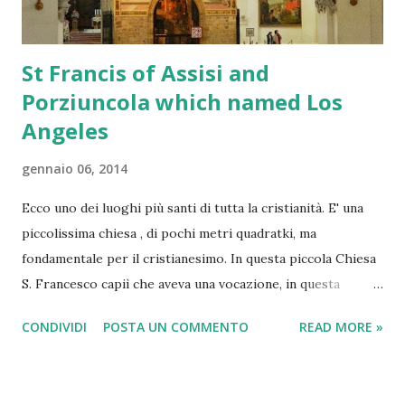
St Francis of Assisi and
Porziuncola which named Los
Angeles
gennaio 06, 2014
Ecco uno dei luoghi più santi di tutta la cristianità. E' una
piccolissima chiesa , di pochi metri quadratki, ma
fondamentale per il cristianesimo. In questa piccola Chiesa
S. Francesco capiì che aveva una vocazione, in questa
piccola Chiesa S. Chiara si sposò con Cristo, in questa
CONDIVIDI
POSTA UN COMMENTO
READ MORE »
piccola Chiesa, S. Francesco morì. Molti non lo sanno ma la
città californiana di Los Angeles ha preso il nome proprio
da questa piccola Chiesa: " El Pueblo de Nuestra Señora la