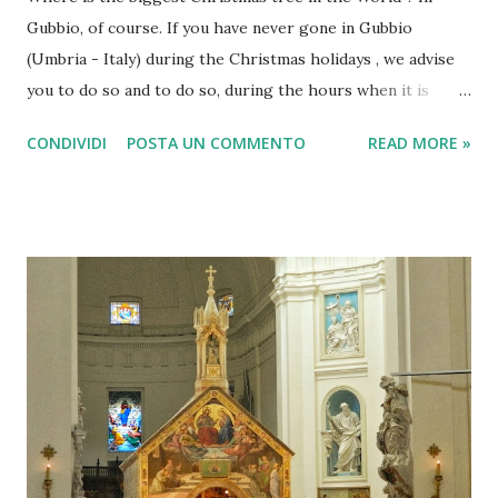
Gubbio, of course. If you have never gone in Gubbio
(Umbria - Italy) during the Christmas holidays , we advise
you to do so and to do so, during the hours when it is
night and there are no clouds or fog. Merry Christmas
CONDIVIDI
POSTA UN COMMENTO
READ MORE »
from Italy You can admire one of the most famous shows of
Gubbio which is a small medieval town in the North of
Umbria, famous for its centuries-old festival now of " The
Ceri of Gubbio " (symbol of Umbria), but also famous for a
recent record , established in the early 80s by a group of
visionary citizens who wanted to build the largest
Christmas tree in the world . They succeeded and now this
has become a tourist attraction. Gubbio is built on the
slopes of Mount Ingino , and it is in the entire length of
the mountain just before Christmas, the lights are placed
forming a huge Christmas tree , but look at the numbers,
and some photos: