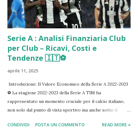
Serie A : Analisi Finanziaria Club
per Club – Ricavi, Costi e
Tendenze 🇮🇹⚽️
aprile 11, 2025
Introduzione: Il Valore Economico della Serie A 2022-2023
⚽️ La stagione 2022-2023 della Serie A TIM ha
rappresentato un momento cruciale per il calcio italiano,
non solo dal punto di vista sportivo ma anche sotto il
profilo economico-finanziario. In un contesto di ripresa
CONDIVIDI
POSTA UN COMMENTO
READ MORE »
post-pandemica e di rinnovate ambizioni europee, l'analisi
dei bilanci dei club offre uno spaccato dettagliato dello