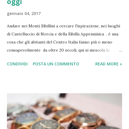
oggi
gennaio 04, 2017
Andare nei Monti Sibillini a cercare l'ispirazione, nei luoghi
di Castelluccio di Norcia e della Sibilla Appenninica , é una
cosa che gli abitanti del Centro Italia fanno più o meno
consapevolmente da oltre 20 secoli, qui si mescola la
leggenda delle fate , di un posto magico , un
CONDIVIDI
POSTA UN COMMENTO
READ MORE »
luogo incantato già di suo, raccontato da favole medievali e
da riti pagani romani e pre-romani, una magìa reale tanto
da poterla toccare con mano ( la Grotta della Sibilla ), ma
narrata anche da antiche leggende che si sono spinte fino
all'epoca in cui il Vaticano decise di combattere le eresie .
Oggi cercheremo di fare luce in una vicenda che mischia
oltre 20 secoli di leggende, trascendente, favole, storia,
geografia, turismo, e stupefacente bellezza della natura,