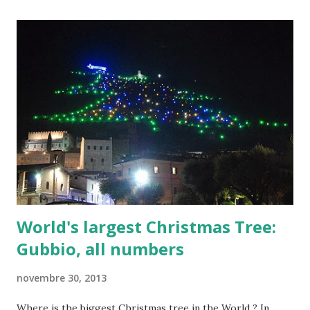
prese con trasformazioni industriali, pressioni politiche e
richieste crescenti di flessibilità regolatoria. Chi possiede
un pacchetto azionario importante desidera capire quali
possano essere le prospettive sui prezzi per il 2026 e se il
dividendo possa tornare a livelli interessanti. Questo
articolo analizza mercato, normativa, situazione industriale,
dinamiche societarie e potenziali scenari futuri del titolo.
Sommario Situazione automotive in Europa La lettera di
Germania e Italia alla Commissione Europea Analisi
tecnica...
World's largest Christmas Tree:
Gubbio, all numbers
novembre 30, 2013
Where is the biggest Christmas tree in the World ? In