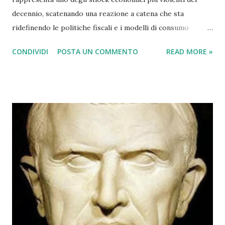
decennio, scatenando una reazione a catena che sta
ridefinendo le politiche fiscali e i modelli di consumo
globale. Il blocco, iniziato ufficialmente il 4 marzo 2026 a
CONDIVIDI
POSTA UN COMMENTO
READ MORE »
seguito dell'escalation militare tra Iran, Israele e Stati
Uniti, ha rimosso dal mercato circa il 20% della fornitura
mondiale di petrolio e una quota simile di gas naturale
liquefatto (GNL). L'Effetto Dominio sull'Economia La
chiusura della "giugulare del mondo" non ha colpito solo i
prezzi alla pompa, ma ha intaccato le fondamenta stesse
della stabilità sociale. 1. Tagli al Welfare e Bilanci Pubblici
Per molti governi, specialmente in Europa e nei mercati
emergenti, l'impennata dei costi energetici ha creato buchi
di bilancio insostenibili. Sussidi Energetici: Le risorse
precedentemente destinate a sanità e istruzione sono state
dirottate per calmierare le bollette ed evitare rivolte
popo...