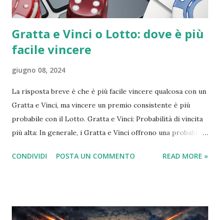
Gratta e Vinci o Lotto: dove è più
facile vincere
giugno 08, 2024
La risposta breve è che è più facile vincere qualcosa con un
Gratta e Vinci, ma vincere un premio consistente è più
probabile con il Lotto. Gratta e Vinci: Probabilità di vincita
più alta: In generale, i Gratta e Vinci offrono una probabilità
di vincita più alta rispetto al Lotto. Alcuni Gratta e Vinci
CONDIVIDI
POSTA UN COMMENTO
READ MORE »
arrivano ad avere 1 biglietto vincente su 3. Premi più
piccoli: Tuttavia, la maggior parte delle vincite ai Gratta e
Vinci sono di importo modesto, spesso pari o poco
superiore al costo del biglietto stesso. Trasparenza: Le
probabilità di vincita di ogni Gratta e Vinci sono indicate sul