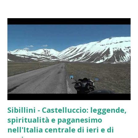
stato di salute del massimo campionato italiano,
evidenziandone punti di forza e criticità strutturali. La
Serie A si conferma un comparto industriale di primo
livello, capace di generare un impatto significativo sul PIL
nazionale, stimato in oltre 11 miliardi di euro considerando
effetti diretti, indiretti e indotti, e sostenendo quasi
130.000 posti di lavoro. La stagione 2022-2023 è stata
particolarmente ricca di eventi sportivi di rilievo. Il Napoli
ha conquistato il suo terzo Scudetto a 33 anni dall'ultimo
trionfo, un successo storico che ha avuto un impatto
notevole anche sui conti de...
Sibillini - Castelluccio: leggende,
spiritualità e paganesimo
nell'Italia centrale di ieri e di