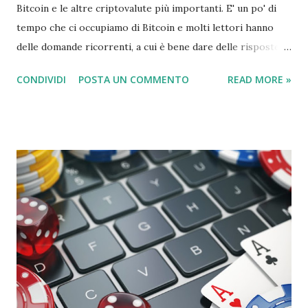
Bitcoin e le altre criptovalute più importanti. E' un po' di
tempo che ci occupiamo di Bitcoin e molti lettori hanno
delle domande ricorrenti, a cui è bene dare delle risposte
semplici e chiare. In quel momento sono riuscito a far
CONDIVIDI
POSTA UN COMMENTO
READ MORE »
arrabbiare sia i sostenitori che gli oppositori della moneta
digitale. Questo normalmente indica che stavo facendo
qualcosa di giusto, ma in questo caso si tratta più delle
emozioni sovralimentate che circondano Bitcoin e cripto-
valute in generale più di ogni altra cosa. Queste emozioni
possono rendere dibattiti interessanti nelle sezioni dei
commenti, o piuttosto dibattiti che sono interessanti per i
partecipanti. Per molte persone sono semplicemente
un'altra cosa confusa sull'argomento, piena di termini e
concetti che sono mistificanti, e questo è un'indicazione del
più grande problema che Bitcoin ha. La natura complicata e
innovativa della tecnologia e la passione che lo circon...