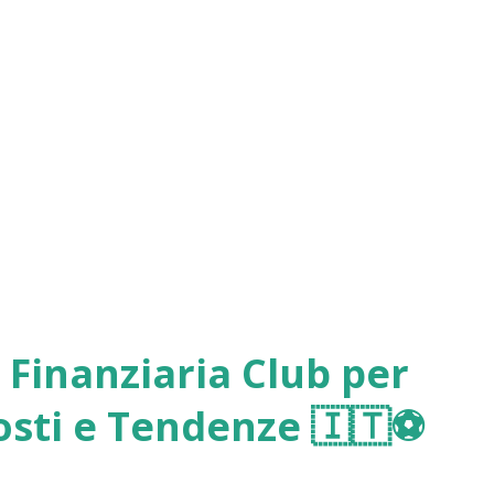
i Finanziaria Club per
Costi e Tendenze 🇮🇹⚽️