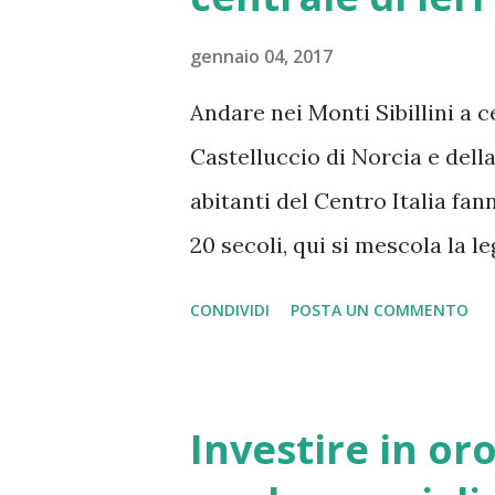
La stagione 2022-2023 è stata
gennaio 04, 2017
di rilievo. Il Napoli ha conqu
Andare nei Monti Sibillini a ce
dall'ultimo trionfo, un succe
Castelluccio di Norcia e della
notevole anche sui conti de...
abitanti del Centro Italia f
20 secoli, qui si mescola la l
un luogo incantato già di suo,
CONDIVIDI
POSTA UN COMMENTO
pagani romani e pre-romani, 
con mano ( la Grotta della Si
leggende che si sono spinte fi
Investire in oro
combattere le eresie . Oggi c