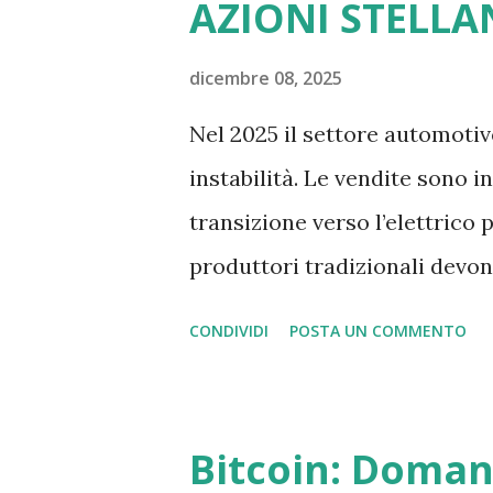
AZIONI STELLA
un investimento interessante 
orologi di lusso: cosa è suc
dicembre 08, 2025
si è verificato un mix unico d
Nel 2025 il settore automotiv
Liquidità elevata Più capitale
instabilità. Le vendite sono in
Produzione limitata Forte sca
transizione verso l’elettrico
influencer Crescita dell’hyp
produttori tradizionali devon
ad alta capacità di spesa A...
normative e concorrenza inte
CONDIVIDI
POSTA UN COMMENTO
questo scenario, molti invest
Stellantis, un gruppo globale
alle prese con trasformazioni 
Bitcoin: Doman
richieste crescenti di flessib