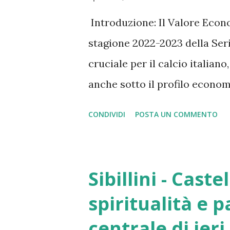
Introduzione: Il Valore Econ
stagione 2022-2023 della Se
cruciale per il calcio italian
anche sotto il profilo econom
post-pandemica e di rinnovate
CONDIVIDI
POSTA UN COMMENTO
dei club offre uno spaccato de
massimo campionato italiano,
criticità strutturali. La Seri
Sibillini - Cast
primo livello, capace di gener
spiritualità e 
nazionale, stimato in oltre 11
centrale di ieri
diretti, indiretti e indotti, 