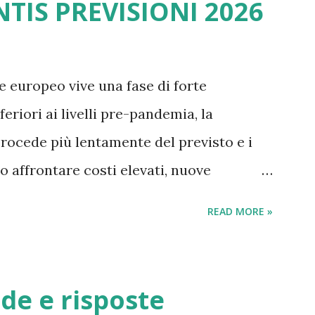
NTIS PREVISIONI 2026
oppure la “bolla” è finita? Il boom degli
cesso tra 2020 e 2022 Durante la pandemia
i fattori: Fattore Effetto sul mercato
e europeo vive una fase di forte
 disponibile per beni alternativi
feriori ai livelli pre-pandemia, la
rsità di modelli richiesti Social media e
 procede più lentamente del previsto e i
e Mercato crypto e tech Nuovi compratori
o affrontare costi elevati, nuove
rnazionale sempre più aggressiva. In
READ MORE »
itori guardano con attenzione a
 nato dalla fusione tra FCA e PSA, oggi
industriali, pressioni politiche e
de e risposte
ilità regolatoria. Chi possiede un