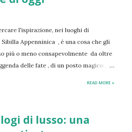
 particolarmente ricca di eventi sportivi
istato il suo terzo Scudetto a 33 anni
rcare l'ispirazione, nei luoghi di
sso storico che ha avuto un impatto
 Sibilla Appenninica , é una cosa che gli
anno più o meno consapevolmente da oltre
eggenda delle fate , di un posto magico ,
 raccontato da favole medievali e da riti
READ MORE »
una magìa reale tanto da poterla toccare
billa ), ma narrata anche da antiche
no all'epoca in cui il Vaticano decise di
logi di lusso: una
ercheremo di fare luce in una vicenda che