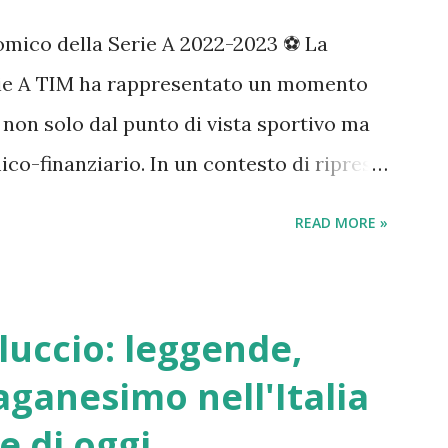
omico della Serie A 2022-2023 ⚽️ La
rie A TIM ha rappresentato un momento
o, non solo dal punto di vista sportivo ma
ico-finanziario. In un contesto di ripresa
 ambizioni europee, l'analisi dei bilanci
READ MORE »
ttagliato dello stato di salute del
 evidenziandone punti di forza e
e A si conferma un comparto industriale di
elluccio: leggende,
are un impatto significativo sul PIL
paganesimo nell'Italia
 miliardi di euro considerando effetti
 e di oggi
e sostenendo quasi 130.000 posti di lavoro.