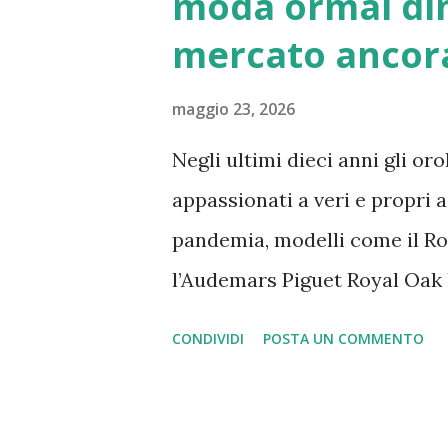
moda ormai di
mischia oltre 20 secoli di leg
mercato ancora
geografia, turismo, e stupefa
forze sconosciute della terra
maggio 23, 2026
Negli ultimi dieci anni gli or
appassionati a veri e propri 
pandemia, modelli come il Rol
l’Audemars Piguet Royal Oak 
impressionanti, alimentando 
CONDIVIDI
POSTA UN COMMENTO
equivalere a investire in azio
cambiata. I prezzi si sono raf
mercato e gli investitori si c