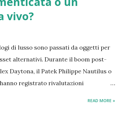
menticata o un
gende, trascendente, favole, storia,
 vivo?
cente bellezza della natura, con magìa,
 e insondabilità dell'animo umano .
ologi di lusso sono passati da oggetti per
asset alternativi. Durante il boom post-
ex Daytona, il Patek Philippe Nautilus o
hanno registrato rivalutazioni
l’idea che comprare un orologio potesse
READ MORE »
ni o immobili. Ma nel 2026 la situazione è
freddati, molti speculatori sono usciti dal
hiedono: gli orologi di lusso sono ancora