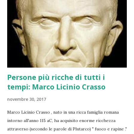
visionary citizens who wanted to build the largest
Christmas tree in the world . They succeeded and now this
has become a tourist attraction. Gubbio is built on the
slopes of Mount Ingino , and it is in the entire length of
the mountain just before Christmas, the lights are placed
forming a huge Christmas tree , but look at the numbers,
and some photos:
Persone più ricche di tutti i
tempi: Marco Licinio Crasso
novembre 30, 2017
Marco Licinio Crasso , nato in una ricca famiglia romana
intorno all'anno 115 aC, ha acquisito enorme ricchezza
attraverso (secondo le parole di Plutarco) " fuoco e rapine ."