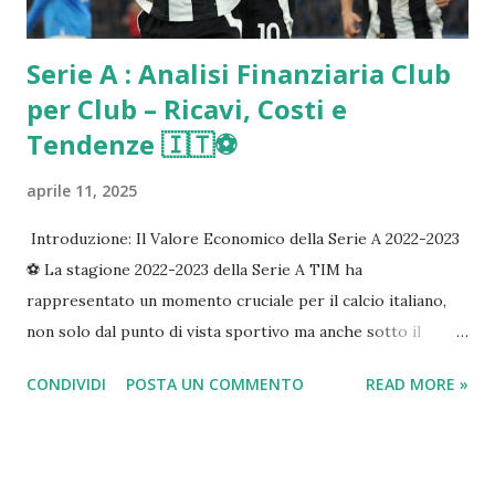
Serie A : Analisi Finanziaria Club
per Club – Ricavi, Costi e
Tendenze 🇮🇹⚽️
aprile 11, 2025
Introduzione: Il Valore Economico della Serie A 2022-2023
⚽️ La stagione 2022-2023 della Serie A TIM ha
rappresentato un momento cruciale per il calcio italiano,
non solo dal punto di vista sportivo ma anche sotto il
profilo economico-finanziario. In un contesto di ripresa
CONDIVIDI
POSTA UN COMMENTO
READ MORE »
post-pandemica e di rinnovate ambizioni europee, l'analisi
dei bilanci dei club offre uno spaccato dettagliato dello
stato di salute del massimo campionato italiano,
evidenziandone punti di forza e criticità strutturali. La