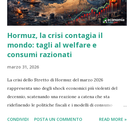
Hormuz, la crisi contagia il
mondo: tagli al welfare e
consumi razionati
marzo 31, 2026
La crisi dello Stretto di Hormuz del marzo 2026
rappresenta uno degli shock economici più violenti del
decennio, scatenando una reazione a catena che sta
ridefinendo le politiche fiscali e i modelli di consumo
globale. Il blocco, iniziato ufficialmente il 4 marzo 2026 a
CONDIVIDI
POSTA UN COMMENTO
READ MORE »
seguito dell'escalation militare tra Iran, Israele e Stati
Uniti, ha rimosso dal mercato circa il 20% della fornitura