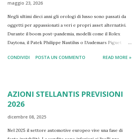
maggio 23, 2026
Negli ultimi dieci anni gli orologi di lusso sono passati da
oggetti per appassionati a veri e propri asset alternativi.
Durante il boom post-pandemia, modelli come il Rolex
Daytona, il Patek Philippe Nautilus o l’Audemars Piguet
Royal Oak hanno registrato rivalutazioni impressionanti,
CONDIVIDI
POSTA UN COMMENTO
READ MORE »
alimentando l’idea che comprare un orologio potesse
equivalere a investire in azioni o immobili. Ma nel 2026 la
situazione è cambiata. I prezzi si sono raffreddati, molti
speculatori sono usciti dal mercato e gli investitori si
AZIONI STELLANTIS PREVISIONI
chiedono: gli orologi di lusso sono ancora un investimento
2026
interessante oppure la “bolla” è finita? Il boom degli
orologi di lusso: cosa è successo tra 2020 e 2022 Durante la
dicembre 08, 2025
pandemia si è verificato un mix unico di fattori: Fattore
Effetto sul mercato Liquidità elevata Più capitale
Nel 2025 il settore automotive europeo vive una fase di
disponibile per beni alternativi Produzione limitata Forte
forte instabilità. Le vendite sono inferiori ai livelli pre-