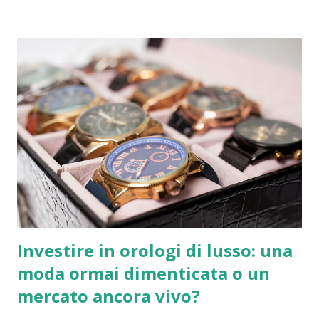
mondiale di petrolio e una quota simile di gas naturale
liquefatto (GNL). L'Effetto Dominio sull'Economia La
chiusura della "giugulare del mondo" non ha colpito solo i
prezzi alla pompa, ma ha intaccato le fondamenta stesse
della stabilità sociale. 1. Tagli al Welfare e Bilanci Pubblici
Per molti governi, specialmente in Europa e nei mercati
emergenti, l'impennata dei costi energetici ha creato buchi
di bilancio insostenibili. Sussidi Energetici: Le risorse
precedentemente destinate a sanità e istruzione sono state
dirottate per calmierare le bollette ed evitare rivolte
popo...
Investire in orologi di lusso: una
moda ormai dimenticata o un
mercato ancora vivo?