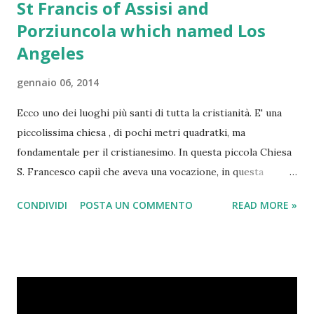
St Francis of Assisi and
Porziuncola which named Los
Angeles
gennaio 06, 2014
Ecco uno dei luoghi più santi di tutta la cristianità. E' una
piccolissima chiesa , di pochi metri quadratki, ma
fondamentale per il cristianesimo. In questa piccola Chiesa
S. Francesco capiì che aveva una vocazione, in questa
piccola Chiesa S. Chiara si sposò con Cristo, in questa
CONDIVIDI
POSTA UN COMMENTO
READ MORE »
piccola Chiesa, S. Francesco morì. Molti non lo sanno ma la
città californiana di Los Angeles ha preso il nome proprio
da questa piccola Chiesa: " El Pueblo de Nuestra Señora la
Reina de los Angeles del Río de Porciúncula ".