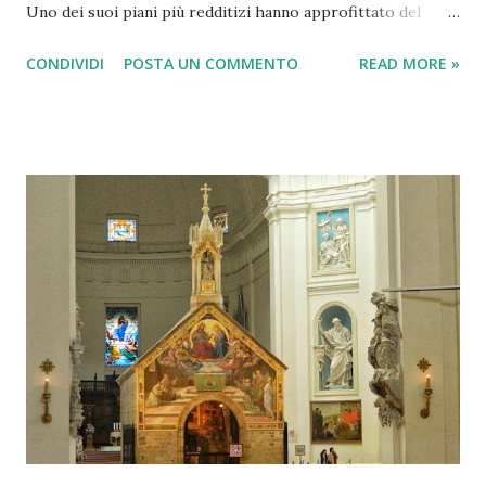
Uno dei suoi piani più redditizi hanno approfittato del
fatto che Roma non aveva vigili del fuoco . Crasso riempito
CONDIVIDI
POSTA UN COMMENTO
READ MORE »
questo vuoto creando la sua brigata - 500 uomini forti -
che si precipitò a edifici in fiamme al primo grido di
allarme. Al suo arrivo sulla scena, tuttavia, i vigili del fuoco
non hanno fatto nulla, mentre il loro datore di lavoro
contrattato sul prezzo dei loro servizi con il proprietario
in difficoltà. Se Crasso non poteva negoziare un prezzo
soddisfacente, i suoi uomini semplicemente lasciare che la
struttura bruciare a terra. Un'altra delle sue imprese
redditizie era una scuola per gli schiavi ; Crasso acquistato
schiavi non qualificati, li aveva addestrati, e poi li ha venduti
per lauti guadagni. Come ha fatto Marco Licinio Crasso a
diventare l'uomo più ricco della ...