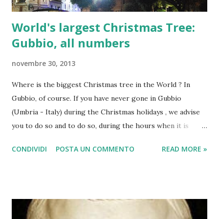
World's largest Christmas Tree:
Gubbio, all numbers
novembre 30, 2013
Where is the biggest Christmas tree in the World ? In
Gubbio, of course. If you have never gone in Gubbio
(Umbria - Italy) during the Christmas holidays , we advise
you to do so and to do so, during the hours when it is
night and there are no clouds or fog. Merry Christmas
CONDIVIDI
POSTA UN COMMENTO
READ MORE »
from Italy You can admire one of the most famous shows of
Gubbio which is a small medieval town in the North of
Umbria, famous for its centuries-old festival now of " The
Ceri of Gubbio " (symbol of Umbria), but also famous for a
recent record , established in the early 80s by a group of