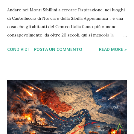
Andare nei Monti Sibillini a cercare l'ispirazione, nei luoghi
di Castelluccio di Norcia e della Sibilla Appenninica , é una
cosa che gli abitanti del Centro Italia fanno più o meno
consapevolmente da oltre 20 secoli, qui si mescola la
leggenda delle fate , di un posto magico , un
CONDIVIDI
POSTA UN COMMENTO
READ MORE »
luogo incantato già di suo, raccontato da favole medievali e
da riti pagani romani e pre-romani, una magìa reale tanto
da poterla toccare con mano ( la Grotta della Sibilla ), ma
narrata anche da antiche leggende che si sono spinte fino
all'epoca in cui il Vaticano decise di combattere le eresie .
Oggi cercheremo di fare luce in una vicenda che mischia
oltre 20 secoli di leggende, trascendente, favole, storia,
geografia, turismo, e stupefacente bellezza della natura,
con magìa, forze sconosciute della terra e insondabilità
dell'animo umano .