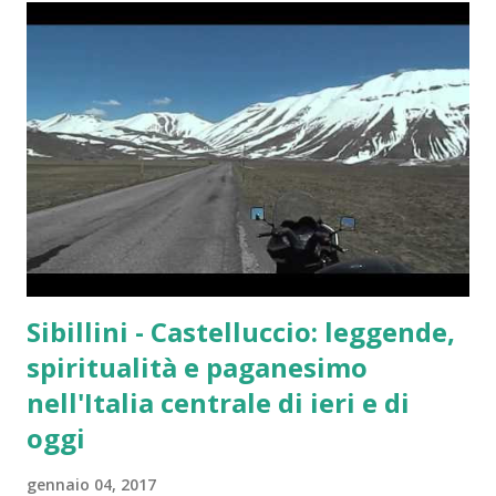
Serie A si conferma un comparto industriale di primo
livello, capace di generare un impatto significativo sul PIL
nazionale, stimato in oltre 11 miliardi di euro considerando
effetti diretti, indiretti e indotti, e sostenendo quasi
130.000 posti di lavoro. La stagione 2022-2023 è stata
particolarmente ricca di eventi sportivi di rilievo. Il Napoli
ha conquistato il suo terzo Scudetto a 33 anni dall'ultimo
trionfo, un successo storico che ha avuto un impatto
notevole anche sui conti de...
Sibillini - Castelluccio: leggende,
spiritualità e paganesimo
nell'Italia centrale di ieri e di
oggi
gennaio 04, 2017