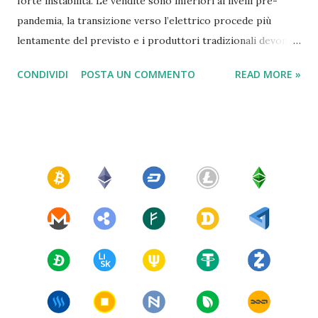
forte instabilità. Le vendite sono inferiori ai livelli pre-
pandemia, la transizione verso l’elettrico procede più
lentamente del previsto e i produttori tradizionali devono
affrontare costi elevati, nuove normative e concorrenza
CONDIVIDI
POSTA UN COMMENTO
READ MORE »
internazionale sempre più aggressiva. In questo scenario,
molti investitori guardano con attenzione a Stellantis, un
gruppo globale nato dalla fusione tra FCA e PSA, oggi alle
prese con trasformazioni industriali, pressioni politiche e
richieste crescenti di flessibilità regolatoria. Chi possiede
un pacchetto azionario importante desidera capire quali
possano essere le prospettive sui prezzi per il 2026 e se il
dividendo possa tornare a livelli interessanti. Questo
articolo analizza mercato, normativa, situazione industriale,
dinamiche societarie e potenziali scenari futuri del titolo.
Sommario Situazione automotive in Europa La lettera di
Germania e Italia alla Commissione Europea Analisi