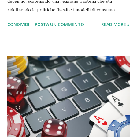
decennio, scatenando una reazione a catena che sta
ridefinendo le politiche fiscali e i modelli di consumo
globale. Il blocco, iniziato ufficialmente il 4 marzo 2026 a
CONDIVIDI
POSTA UN COMMENTO
READ MORE »
seguito dell'escalation militare tra Iran, Israele e Stati
Uniti, ha rimosso dal mercato circa il 20% della fornitura
mondiale di petrolio e una quota simile di gas naturale
liquefatto (GNL). L'Effetto Dominio sull'Economia La
chiusura della "giugulare del mondo" non ha colpito solo i
prezzi alla pompa, ma ha intaccato le fondamenta stesse
della stabilità sociale. 1. Tagli al Welfare e Bilanci Pubblici
Per molti governi, specialmente in Europa e nei mercati
emergenti, l'impennata dei costi energetici ha creato buchi
di bilancio insostenibili. Sussidi Energetici: Le risorse
precedentemente destinate a sanità e istruzione sono state
dirottate per calmierare le bollette ed evitare rivolte
popo...