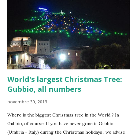
possono rendere dibattiti interessanti nelle sezioni dei
commenti, o piuttosto dibattiti che sono interessanti per i
partecipanti. Per molte persone sono semplicemente
un'altra cosa confusa sull'argomento, piena di termini e
concetti che sono mistificanti, e questo è un'indicazione del
più grande problema che Bitcoin ha. La natura complicata e
innovativa della tecnologia e la passione che lo circon...
World's largest Christmas Tree:
Gubbio, all numbers
novembre 30, 2013
Where is the biggest Christmas tree in the World ? In
Gubbio, of course. If you have never gone in Gubbio
(Umbria - Italy) during the Christmas holidays , we advise