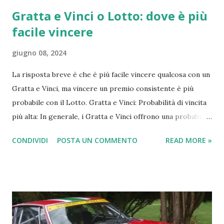
Gratta e Vinci o Lotto: dove è più
facile vincere
giugno 08, 2024
La risposta breve è che è più facile vincere qualcosa con un
Gratta e Vinci, ma vincere un premio consistente è più
probabile con il Lotto. Gratta e Vinci: Probabilità di vincita
più alta: In generale, i Gratta e Vinci offrono una probabilità
di vincita più alta rispetto al Lotto. Alcuni Gratta e Vinci
CONDIVIDI
POSTA UN COMMENTO
READ MORE »
arrivano ad avere 1 biglietto vincente su 3. Premi più
piccoli: Tuttavia, la maggior parte delle vincite ai Gratta e
Vinci sono di importo modesto, spesso pari o poco
superiore al costo del biglietto stesso. Trasparenza: Le
probabilità di vincita di ogni Gratta e Vinci sono indicate sul
retro del biglietto o sul sito web di Lottomatica. Lotto: