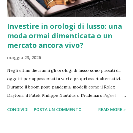
trionfo, un successo storico che ha avuto un impatto
notevole anche sui conti de...
Investire in orologi di lusso: una
moda ormai dimenticata o un
mercato ancora vivo?
maggio 23, 2026
Negli ultimi dieci anni gli orologi di lusso sono passati da
oggetti per appassionati a veri e propri asset alternativi.
Durante il boom post-pandemia, modelli come il Rolex
Daytona, il Patek Philippe Nautilus o l’Audemars Piguet
Royal Oak hanno registrato rivalutazioni impressionanti,
CONDIVIDI
POSTA UN COMMENTO
READ MORE »
alimentando l’idea che comprare un orologio potesse
equivalere a investire in azioni o immobili. Ma nel 2026 la
situazione è cambiata. I prezzi si sono raffreddati, molti