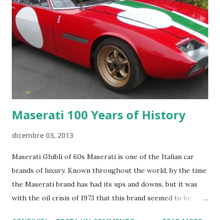
Probabilità di vincita più bassa: Le probabilità di vincere al
Lotto sono molto più basse rispetto ai Gratta e Vinci.
Premi più alti: In compenso, i premi del Lotto possono
essere molto più sostanziosi, arrivando a milioni di euro.
Conclusione: Se cerchi la soddisfazione immediata di
vincere qualcosa, anche se di piccolo valore, i Gr...
Maserati 100 Years of History
dicembre 03, 2013
Maserati Ghibli of 60s Maserati is one of the Italian car
brands of luxury. Known throughout the world, by the time
the Maserati brand has had its ups and downs, but it was
with the oil crisis of 1973 that this brand seemed to be
definitively lost. Resources only in the early 2000s, thanks