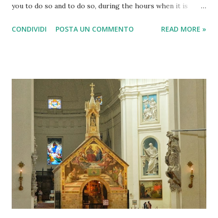
you to do so and to do so, during the hours when it is
night and there are no clouds or fog. Merry Christmas
CONDIVIDI
POSTA UN COMMENTO
READ MORE »
from Italy You can admire one of the most famous shows of
Gubbio which is a small medieval town in the North of
Umbria, famous for its centuries-old festival now of " The
Ceri of Gubbio " (symbol of Umbria), but also famous for a
recent record , established in the early 80s by a group of
visionary citizens who wanted to build the largest
Christmas tree in the world . They succeeded and now this
has become a tourist attraction. Gubbio is built on the
slopes of Mount Ingino , and it is in the entire length of
the mountain just before Christmas, the lights are placed
forming a huge Christmas tree , but look at the numbers,
and some photos: