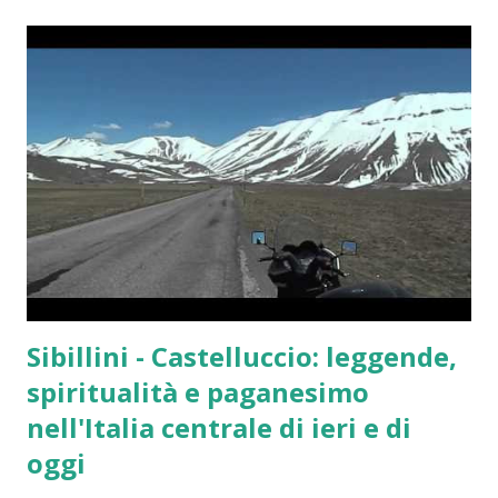
speculatori sono usciti dal mercato e gli investitori si
chiedono: gli orologi di lusso sono ancora un investimento
interessante oppure la “bolla” è finita? Il boom degli
orologi di lusso: cosa è successo tra 2020 e 2022 Durante la
pandemia si è verificato un mix unico di fattori: Fattore
Effetto sul mercato Liquidità elevata Più capitale
disponibile per beni alternativi Produzione limitata Forte
scarsità di modelli richiesti Social media e influencer
Crescita dell’hype Mercato crypto e tech Nuovi compratori
ad alta capacità di spesa A...
Sibillini - Castelluccio: leggende,
spiritualità e paganesimo
nell'Italia centrale di ieri e di
oggi