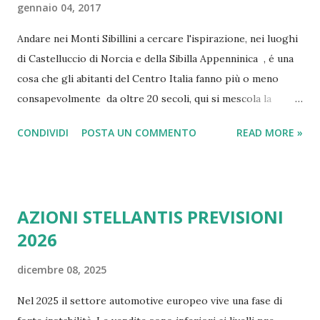
gennaio 04, 2017
Andare nei Monti Sibillini a cercare l'ispirazione, nei luoghi
di Castelluccio di Norcia e della Sibilla Appenninica , é una
cosa che gli abitanti del Centro Italia fanno più o meno
consapevolmente da oltre 20 secoli, qui si mescola la
leggenda delle fate , di un posto magico , un
CONDIVIDI
POSTA UN COMMENTO
READ MORE »
luogo incantato già di suo, raccontato da favole medievali e
da riti pagani romani e pre-romani, una magìa reale tanto
da poterla toccare con mano ( la Grotta della Sibilla ), ma
narrata anche da antiche leggende che si sono spinte fino
AZIONI STELLANTIS PREVISIONI
all'epoca in cui il Vaticano decise di combattere le eresie .
2026
Oggi cercheremo di fare luce in una vicenda che mischia
oltre 20 secoli di leggende, trascendente, favole, storia,
dicembre 08, 2025
geografia, turismo, e stupefacente bellezza della natura,
con magìa, forze sconosciute della terra e insondabilità
Nel 2025 il settore automotive europeo vive una fase di
dell'animo umano .