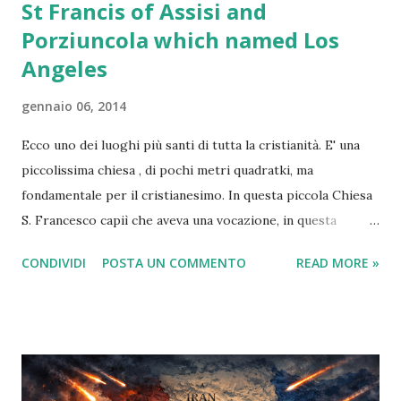
St Francis of Assisi and
Porziuncola which named Los
Angeles
gennaio 06, 2014
Ecco uno dei luoghi più santi di tutta la cristianità. E' una
piccolissima chiesa , di pochi metri quadratki, ma
fondamentale per il cristianesimo. In questa piccola Chiesa
S. Francesco capiì che aveva una vocazione, in questa
piccola Chiesa S. Chiara si sposò con Cristo, in questa
CONDIVIDI
POSTA UN COMMENTO
READ MORE »
piccola Chiesa, S. Francesco morì. Molti non lo sanno ma la
città californiana di Los Angeles ha preso il nome proprio
da questa piccola Chiesa: " El Pueblo de Nuestra Señora la
Reina de los Angeles del Río de Porciúncula ".