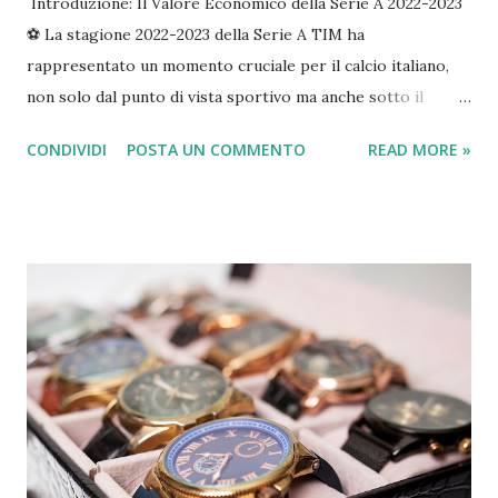
Introduzione: Il Valore Economico della Serie A 2022-2023
⚽️ La stagione 2022-2023 della Serie A TIM ha
rappresentato un momento cruciale per il calcio italiano,
non solo dal punto di vista sportivo ma anche sotto il
profilo economico-finanziario. In un contesto di ripresa
CONDIVIDI
POSTA UN COMMENTO
READ MORE »
post-pandemica e di rinnovate ambizioni europee, l'analisi
dei bilanci dei club offre uno spaccato dettagliato dello
stato di salute del massimo campionato italiano,
evidenziandone punti di forza e criticità strutturali. La
Serie A si conferma un comparto industriale di primo
livello, capace di generare un impatto significativo sul PIL
nazionale, stimato in oltre 11 miliardi di euro considerando
effetti diretti, indiretti e indotti, e sostenendo quasi
130.000 posti di lavoro. La stagione 2022-2023 è stata
particolarmente ricca di eventi sportivi di rilievo. Il Napoli
ha conquistato il suo terzo Scudetto a 33 anni dall'ultimo