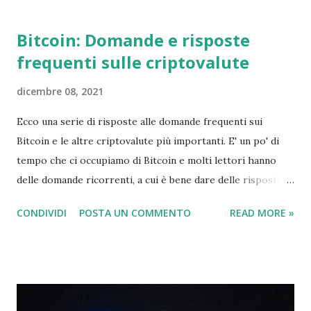
tecnica...
Bitcoin: Domande e risposte
frequenti sulle criptovalute
dicembre 08, 2021
Ecco una serie di risposte alle domande frequenti sui
Bitcoin e le altre criptovalute più importanti. E' un po' di
tempo che ci occupiamo di Bitcoin e molti lettori hanno
delle domande ricorrenti, a cui è bene dare delle risposte
semplici e chiare. In quel momento sono riuscito a far
CONDIVIDI
POSTA UN COMMENTO
READ MORE »
arrabbiare sia i sostenitori che gli oppositori della moneta
digitale. Questo normalmente indica che stavo facendo
qualcosa di giusto, ma in questo caso si tratta più delle
emozioni sovralimentate che circondano Bitcoin e cripto-
valute in generale più di ogni altra cosa. Queste emozioni