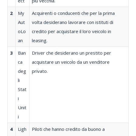
ect
più vecchia.
2
My
Acquirenti o conducenti che per la prima
Aut
volta desiderano lavorare con istituti di
oLo
credito per acquistare il loro veicolo in
an
leasing.
3
Ban
Driver che desiderano un prestito per
ca
acquistare un veicolo da un venditore
deg
privato.
li
Stat
i
Unit
i
4
Ligh
Piloti che hanno credito da buono a