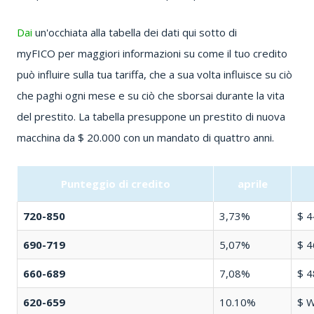
Dai
un'occhiata alla tabella dei dati qui sotto
di
myFICO
per maggiori informazioni su come il tuo credito
può influire sulla tua tariffa, che a sua volta influisce su ciò
che paghi ogni mese e su ciò che sborsai durante la vita
del prestito.
La tabella presuppone un prestito di nuova
macchina da $ 20.000 con un mandato di quattro anni.
Punteggio di credito
aprile
720-850
3,73%
$ 4
690-719
5,07%
$ 4
660-689
7,08%
$ 4
620-659
10.10%
$ 