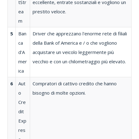
tStr
eccellente, entrate sostanziali e vogliono un
ea
prestito veloce.
m
5
Ban
Driver che apprezzano l'enorme rete di filiali
ca
della Bank of America e / o che vogliono
d'A
acquistare un veicolo leggermente più
mer
vecchio e con un chilometraggio più elevato.
ica
6
Aut
Compratori di cattivo credito che hanno
o
bisogno di molte opzioni.
Cre
dit
Exp
res