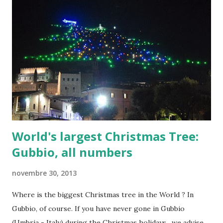
possono rendere dibattiti interessanti nelle sezioni dei
commenti, o piuttosto dibattiti che sono interessanti per i
partecipanti. Per molte persone sono semplicemente
un'altra cosa confusa sull'argomento, piena di termini e
concetti che sono mistificanti, e questo è un'indicazione del
più grande problema che Bitcoin ha. La natura complicata e
innovativa della tecnologia e la passione che lo circon...
World's largest Christmas Tree:
Gubbio, all numbers
novembre 30, 2013
Where is the biggest Christmas tree in the World ? In
Gubbio, of course. If you have never gone in Gubbio
(Umbria - Italy) during the Christmas holidays , we advise