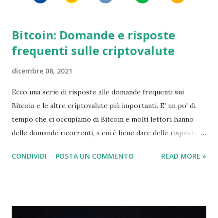
tecnica...
Bitcoin: Domande e risposte
frequenti sulle criptovalute
dicembre 08, 2021
Ecco una serie di risposte alle domande frequenti sui
Bitcoin e le altre criptovalute più importanti. E' un po' di
tempo che ci occupiamo di Bitcoin e molti lettori hanno
delle domande ricorrenti, a cui è bene dare delle risposte
semplici e chiare. In quel momento sono riuscito a far
CONDIVIDI
POSTA UN COMMENTO
READ MORE »
arrabbiare sia i sostenitori che gli oppositori della moneta
digitale. Questo normalmente indica che stavo facendo
qualcosa di giusto, ma in questo caso si tratta più delle
emozioni sovralimentate che circondano Bitcoin e cripto-
valute in generale più di ogni altra cosa. Queste emozioni