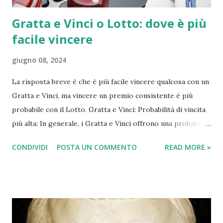
Gratta e Vinci o Lotto: dove è più
facile vincere
giugno 08, 2024
La risposta breve è che è più facile vincere qualcosa con un
Gratta e Vinci, ma vincere un premio consistente è più
probabile con il Lotto. Gratta e Vinci: Probabilità di vincita
più alta: In generale, i Gratta e Vinci offrono una probabilità
di vincita più alta rispetto al Lotto. Alcuni Gratta e Vinci
CONDIVIDI
POSTA UN COMMENTO
READ MORE »
arrivano ad avere 1 biglietto vincente su 3. Premi più
piccoli: Tuttavia, la maggior parte delle vincite ai Gratta e
Vinci sono di importo modesto, spesso pari o poco
superiore al costo del biglietto stesso. Trasparenza: Le
probabilità di vincita di ogni Gratta e Vinci sono indicate sul
retro del biglietto o sul sito web di Lottomatica. Lotto: