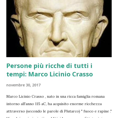
Probabilità di vincita più bassa: Le probabilità di vincere al
Lotto sono molto più basse rispetto ai Gratta e Vinci.
Premi più alti: In compenso, i premi del Lotto possono
essere molto più sostanziosi, arrivando a milioni di euro.
Conclusione: Se cerchi la soddisfazione immediata di
vincere qualcosa, anche se di piccolo valore, i Gr...
Persone più ricche di tutti i
tempi: Marco Licinio Crasso
novembre 30, 2017
Marco Licinio Crasso , nato in una ricca famiglia romana
intorno all'anno 115 aC, ha acquisito enorme ricchezza
attraverso (secondo le parole di Plutarco) " fuoco e rapine ."