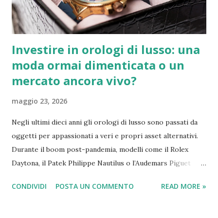
trionfo, un successo storico che ha avuto un impatto
notevole anche sui conti de...
Investire in orologi di lusso: una
moda ormai dimenticata o un
mercato ancora vivo?
maggio 23, 2026
Negli ultimi dieci anni gli orologi di lusso sono passati da
oggetti per appassionati a veri e propri asset alternativi.
Durante il boom post-pandemia, modelli come il Rolex
Daytona, il Patek Philippe Nautilus o l’Audemars Piguet
Royal Oak hanno registrato rivalutazioni impressionanti,
CONDIVIDI
POSTA UN COMMENTO
READ MORE »
alimentando l’idea che comprare un orologio potesse
equivalere a investire in azioni o immobili. Ma nel 2026 la
situazione è cambiata. I prezzi si sono raffreddati, molti