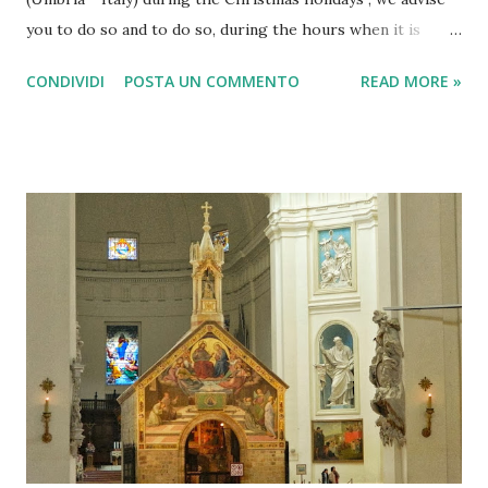
you to do so and to do so, during the hours when it is
night and there are no clouds or fog. Merry Christmas
CONDIVIDI
POSTA UN COMMENTO
READ MORE »
from Italy You can admire one of the most famous shows of
Gubbio which is a small medieval town in the North of
Umbria, famous for its centuries-old festival now of " The
Ceri of Gubbio " (symbol of Umbria), but also famous for a
recent record , established in the early 80s by a group of
visionary citizens who wanted to build the largest
Christmas tree in the world . They succeeded and now this
has become a tourist attraction. Gubbio is built on the
slopes of Mount Ingino , and it is in the entire length of
the mountain just before Christmas, the lights are placed
forming a huge Christmas tree , but look at the numbers,
and some photos: