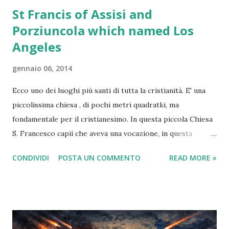
St Francis of Assisi and
Porziuncola which named Los
Angeles
gennaio 06, 2014
Ecco uno dei luoghi più santi di tutta la cristianità. E' una
piccolissima chiesa , di pochi metri quadratki, ma
fondamentale per il cristianesimo. In questa piccola Chiesa
S. Francesco capiì che aveva una vocazione, in questa
piccola Chiesa S. Chiara si sposò con Cristo, in questa
CONDIVIDI
POSTA UN COMMENTO
READ MORE »
piccola Chiesa, S. Francesco morì. Molti non lo sanno ma la
città californiana di Los Angeles ha preso il nome proprio
da questa piccola Chiesa: " El Pueblo de Nuestra Señora la
Reina de los Angeles del Río de Porciúncula ".