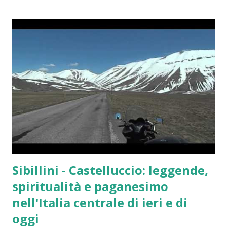
speculatori sono usciti dal mercato e gli investitori si
chiedono: gli orologi di lusso sono ancora un investimento
interessante oppure la “bolla” è finita? Il boom degli
orologi di lusso: cosa è successo tra 2020 e 2022 Durante la
pandemia si è verificato un mix unico di fattori: Fattore
Effetto sul mercato Liquidità elevata Più capitale
disponibile per beni alternativi Produzione limitata Forte
scarsità di modelli richiesti Social media e influencer
Crescita dell’hype Mercato crypto e tech Nuovi compratori
ad alta capacità di spesa A...
Sibillini - Castelluccio: leggende,
spiritualità e paganesimo
nell'Italia centrale di ieri e di
oggi