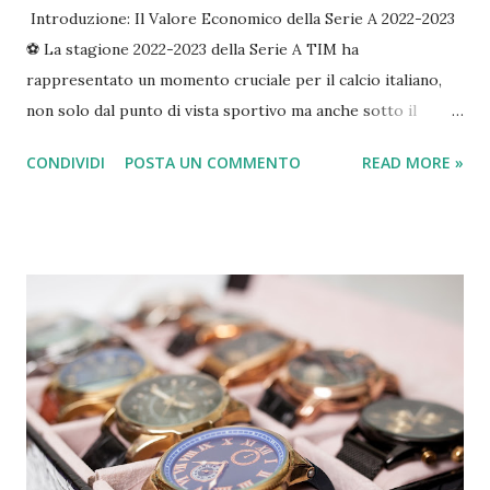
Introduzione: Il Valore Economico della Serie A 2022-2023
⚽️ La stagione 2022-2023 della Serie A TIM ha
rappresentato un momento cruciale per il calcio italiano,
non solo dal punto di vista sportivo ma anche sotto il
profilo economico-finanziario. In un contesto di ripresa
CONDIVIDI
POSTA UN COMMENTO
READ MORE »
post-pandemica e di rinnovate ambizioni europee, l'analisi
dei bilanci dei club offre uno spaccato dettagliato dello
stato di salute del massimo campionato italiano,
evidenziandone punti di forza e criticità strutturali. La
Serie A si conferma un comparto industriale di primo
livello, capace di generare un impatto significativo sul PIL
nazionale, stimato in oltre 11 miliardi di euro considerando
effetti diretti, indiretti e indotti, e sostenendo quasi
130.000 posti di lavoro. La stagione 2022-2023 è stata
particolarmente ricca di eventi sportivi di rilievo. Il Napoli
ha conquistato il suo terzo Scudetto a 33 anni dall'ultimo