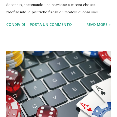
decennio, scatenando una reazione a catena che sta
ridefinendo le politiche fiscali e i modelli di consumo
globale. Il blocco, iniziato ufficialmente il 4 marzo 2026 a
CONDIVIDI
POSTA UN COMMENTO
READ MORE »
seguito dell'escalation militare tra Iran, Israele e Stati
Uniti, ha rimosso dal mercato circa il 20% della fornitura
mondiale di petrolio e una quota simile di gas naturale
liquefatto (GNL). L'Effetto Dominio sull'Economia La
chiusura della "giugulare del mondo" non ha colpito solo i
prezzi alla pompa, ma ha intaccato le fondamenta stesse
della stabilità sociale. 1. Tagli al Welfare e Bilanci Pubblici
Per molti governi, specialmente in Europa e nei mercati
emergenti, l'impennata dei costi energetici ha creato buchi
di bilancio insostenibili. Sussidi Energetici: Le risorse
precedentemente destinate a sanità e istruzione sono state
dirottate per calmierare le bollette ed evitare rivolte
popo...