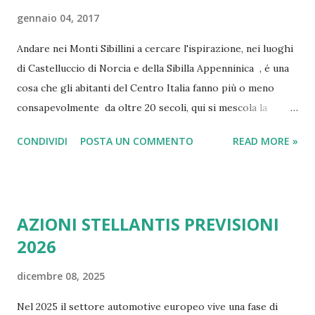
gennaio 04, 2017
Andare nei Monti Sibillini a cercare l'ispirazione, nei luoghi
di Castelluccio di Norcia e della Sibilla Appenninica , é una
cosa che gli abitanti del Centro Italia fanno più o meno
consapevolmente da oltre 20 secoli, qui si mescola la
leggenda delle fate , di un posto magico , un
CONDIVIDI
POSTA UN COMMENTO
READ MORE »
luogo incantato già di suo, raccontato da favole medievali e
da riti pagani romani e pre-romani, una magìa reale tanto
da poterla toccare con mano ( la Grotta della Sibilla ), ma
narrata anche da antiche leggende che si sono spinte fino
AZIONI STELLANTIS PREVISIONI
all'epoca in cui il Vaticano decise di combattere le eresie .
2026
Oggi cercheremo di fare luce in una vicenda che mischia
oltre 20 secoli di leggende, trascendente, favole, storia,
dicembre 08, 2025
geografia, turismo, e stupefacente bellezza della natura,
con magìa, forze sconosciute della terra e insondabilità
Nel 2025 il settore automotive europeo vive una fase di